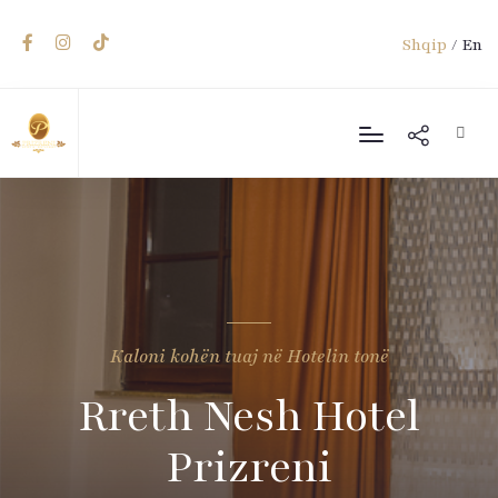
Shqip
/
En
Kaloni kohën tuaj në Hotelin tonë
Rreth Nesh Hotel
Prizreni